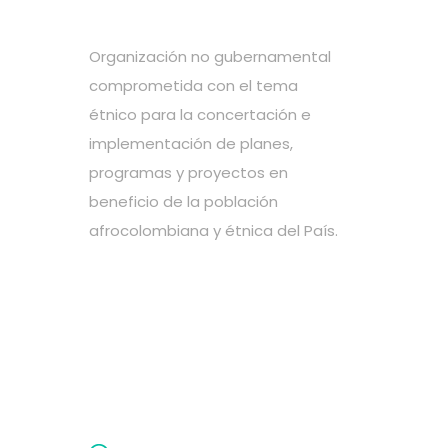
Organización no gubernamental
comprometida con el tema
étnico para la concertación e
implementación de planes,
programas y proyectos en
beneficio de la población
afrocolombiana y étnica del País.
Elige tu causa favorita
Regístrese en nuestro sitio
web!
Dona la cantidad que
quieras